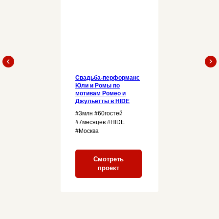
Свадьба-перформанс
Юли и Ромы по
мотивам Ромео и
Джульетты в
HIDE
#3млн #60гостей
#7месяцев #HIDE
#Москва
Смотреть
проект