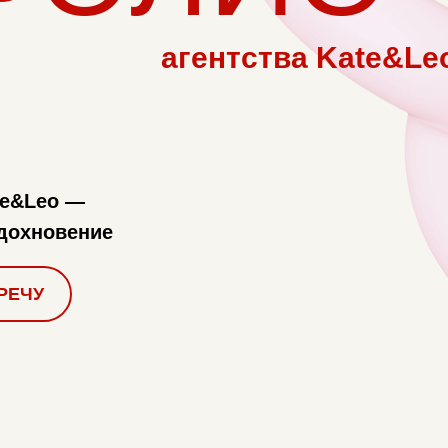
агентства Kate&Le
te&Leo —
дохновение
РЕЧУ