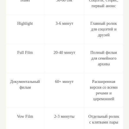
Teaser
30-60 сек
Соцсети, сторис,
первый анонс
Highlight
3-6 минут
Главный ролик
для соцсетей и
друзей
Full Film
20-40 минут
Полный фильм
для семейного
архива
Документальный
60+ минут
Расширенная
фильм
версия со всеми
речами и
церемонией
Vow Film
2-3 минуты
Отдельный ролик
с клятвами пары