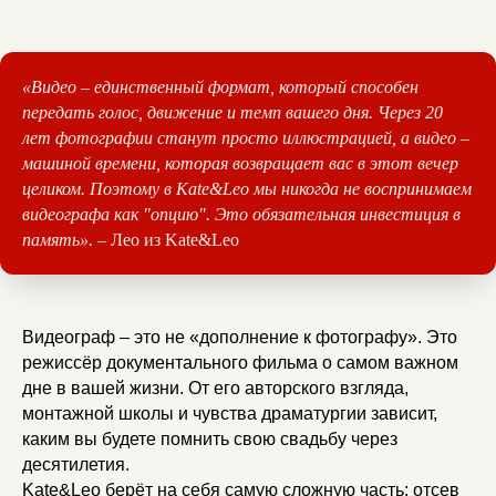
«Видео – единственный формат, который способен
передать голос, движение и темп вашего дня. Через 20
лет фотографии станут просто иллюстрацией, а видео –
машиной времени, которая возвращает вас в этот вечер
целиком. Поэтому в Kate&Leo мы никогда не воспринимаем
видеографа как "опцию". Это обязательная инвестиция в
память».
– Лео из Kate&Leo
Видеограф – это не «дополнение к фотографу». Это
режиссёр документального фильма о самом важном
дне в вашей жизни. От его авторского взгляда,
монтажной школы и чувства драматургии зависит,
каким вы будете помнить свою свадьбу через
десятилетия.
Kate&Leo берёт на себя самую сложную часть: отсев