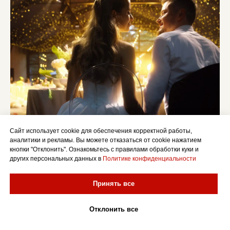
Сайт использует cookie для обеспечения корректной работы,
аналитики и рекламы. Вы можете отказаться от cookie нажатием
кнопки "Отклонить". Ознакомьтесь с правилами обработки куки и
других персональных данных в
Политике конфиденциальности
Принять все
FAQ — ответы на
популярные вопросы
Отклонить все