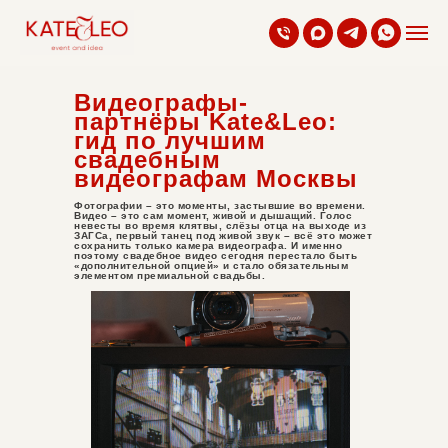
Видеографы-
партнёры Kate&Leo:
гид по лучшим
свадебным
видеографам Москвы
Фотографии – это моменты, застывшие во времени.
Видео – это сам момент, живой и дышащий. Голос
невесты во время клятвы, слёзы отца на выходе из
ЗАГСа, первый танец под живой звук – всё это может
сохранить только камера видеографа. И именно
поэтому свадебное видео сегодня перестало быть
«дополнительной опцией» и стало обязательным
элементом премиальной свадьбы.