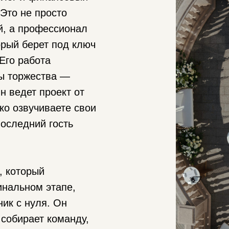
 Это не просто
й, а профессионал
орый берет под ключ
Его работа
ты торжества —
н ведет проект от
бко озвучиваете свои
последний гость
, который
инальном этапе,
ник с нуля. Он
собирает команду,