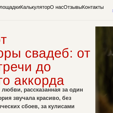
лощадки
Калькулятор
О нас
Отзывы
Контакты
т
оры свадеб: от
тречи до
о аккорда
 любви, рассказанная за один
ория звучала красиво, без
ческих сбоев, за кулисами