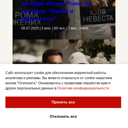
история Юли и Ромы по
мотивам "Ромео и
Джульетты”
08.07.2025 | 3 млн. | 60 чел. | 7 мес. | HIDE
Сайт использует cookie для обеспечения корректной работы,
аналитики и рекламы. Вы можете отказаться от cookie нажатием
кнопки "Отклонить". Ознакомьтесь с правилами обработки куки и
других персональных данных в
Политике конфиденциальности
Принять все
Отклонить все
Свадьба Насти и Глеба
в HIDE — современная