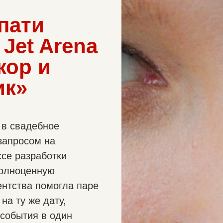
пати
Jet Arena
кор и
ик»
 в свадебное
 запросом на
ссе разработки
полноценную
ентства помогла паре
на ту же дату,
события в один