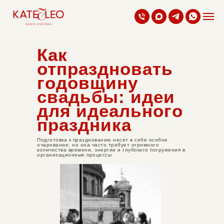
Как
отпраздновать
годовщину
свадьбы: идеи
для идеального
праздника
Подготовка к празднованию несет в себе особое
очарование, но она часто требует огромного
количества времени, энергии и глубокого погружения в
организационные процессы